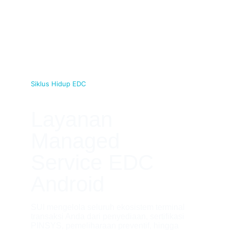
Siklus Hidup EDC
Layanan 
Managed 
Service EDC 
Android
SUI mengelola seluruh ekosistem terminal 
transaksi Anda dari penyediaan, sertifikasi 
PINSYS, pemeliharaan preventif, hingga 