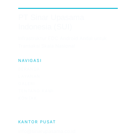
PT Sinar Upasama 
Indonesia (SUI)
Infrastruktur EDC Android Andal untuk 
Transaksi Skala Nasional
NAVIGASI
BERANDA
LAYANAN
GALERI
TENTANG KAMI
KONTAK
KANTOR PUSAT
info@sinarupasama.co.id