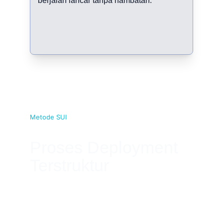
berjalan lancar tanpa hambatan.
Metode SUI
Proses Deployment 
Terstruktur
Dari persiapan logistik hingga penanganan 
insiden di lapangan, kami menerapkan 
standar operasional ketat demi menjaga 
kontinuitas bisnis Anda.